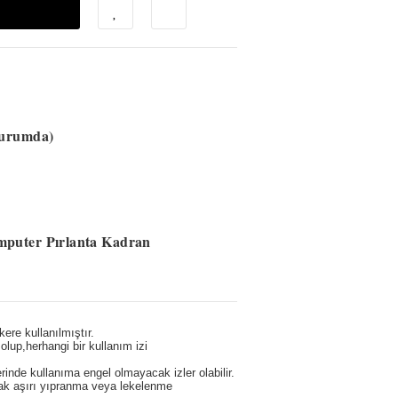
Durumda)
puter Pırlanta Kadran
ere kullanılmıştır.
olup,herhangi bir kullanım izi
erinde kullanıma engel olmayacak izler olabilir.
cak aşırı yıpranma veya lekelenme