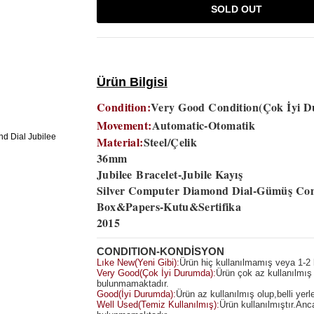
SOLD OUT
Ürün Bilgisi
Condition:
Very Good Condition(Çok İyi 
Movement:
Automatic-Otomatik
Material:
Steel/Çelik
36mm
Jubilee
Bracelet-Jubile Kayış
Silver Computer Diamond Dial-Gümüş Com
Box&Papers-Kutu&Sertifika
2015
CONDITION-KONDİSYON
Lıke New(Yeni Gibi):
Ürün hiç kullanılmamış veya 1-2 k
Very Good(Çok İyi Durumda):
Ürün çok az kullanılmış 
bulunmamaktadır.
Good(İyi Durumda):
Ürün az kullanılmış olup,belli yerl
Well Used(Temiz Kullanılmış):
Ürün kullanılmıştır.An