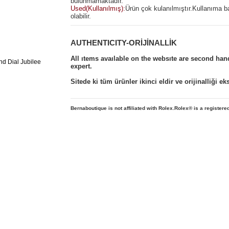
bulunmamaktadır.
Used(Kullanılmış):
Ürün çok kulanılmıştır.Kullanıma b
olabilir.
AUTHENTICITY-ORİJİNALLİK
All ıtems avaılable on the websıte are second ha
expert.
Sitede ki tüm ürünler ikinci eldir ve orijinalliği e
Bernaboutique is not affiliated with Rolex.Rolex
® is a registere