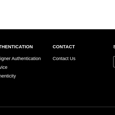
THENTICATION
CONTACT
igner Authentication
Contact Us
vice
henticity