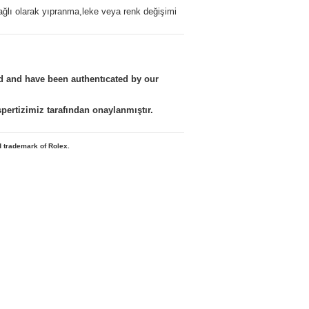
ağlı olarak yıpranma,leke veya renk değişimi
nd and have been authentıcated by our
kspertizimiz tarafından onaylanmıştır.
d trademark of Rolex.