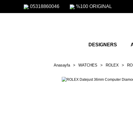
05318860046
%100 ORIGINAL
DESIGNERS
Anasayfa
WATCHES
ROLEX
ROL