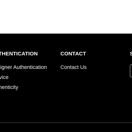
THENTICATION
CONTACT
igner Authentication
Contact Us
vice
henticity