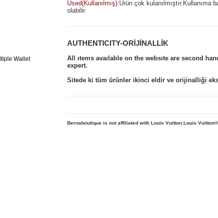
Used(Kullanılmış):
Ürün çok kulanılmıştır.Kullanıma b
olabilir.
AUTHENTICITY-ORİJİNALLİK
All ıtems avaılable on the websıte are second ha
expert.
Sitede ki tüm ürünler ikinci eldir ve orijinalliği e
Bernaboutique is not affiliated with Louis Vuitton.Louis Vuitton
®