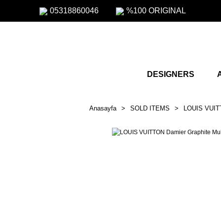
05318860046
%100 ORIGINAL
DESIGNERS
Anasayfa
SOLD ITEMS
LOUIS VUITT