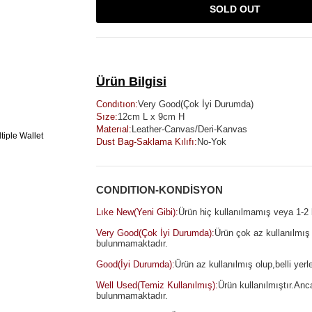
SOLD OUT
Ürün Bilgisi
Condıtıon:
Very Good
(Çok İyi Durumda)
Sıze:
12cm L x 9cm H
Materıal:
Leather-Canvas/Deri-Kanvas
Dust Bag-Saklama Kılıfı:
No-Yok
CONDITION-KONDİSYON
Lıke New(Yeni Gibi):
Ürün hiç kullanılmamış veya 1-2 k
Very Good(Çok İyi Durumda):
Ürün çok az kullanılmış 
bulunmamaktadır.
Good(İyi Durumda):
Ürün az kullanılmış olup,belli yerl
Well Used(Temiz Kullanılmış):
Ürün kullanılmıştır.An
bulunmamaktadır.