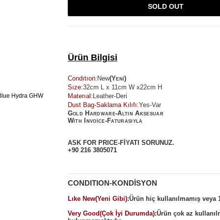
SOLD OUT
Ürün Bilgisi
Condıtıon:
New
(Yeni)
Sıze:
32cm L x 11cm W x22cm H
Materıal:
Leather-Deri
Dust Bag-Saklama Kılıfı:
Yes-Var
Gold Hardware-Altın Aksesuar
Wıth Invoice-Faturasıyla
ASK FOR PRICE-FİYATI SORUNUZ.
+90 216 3805071
CONDITION-KONDİSYON
Lıke New(Yeni Gibi):
Ürün hiç kullanılmamış veya 1-
Very Good(Çok İyi Durumda):
Ürün çok az kullanıl