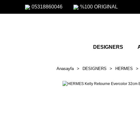
05318860046
%100 ORIGINAL
DESIGNERS
Anasayfa
DESIGNERS
HERMES