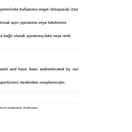
 yerlerinde kullanıma engel olmayacak izler
.Ancak aşırı yıpranma veya lekelenme
a bağlı olarak yıpranma,leke veya renk
 hand and have been authentıcated by our
kspertizimiz tarafından onaylanmıştır.
stered trademark of Hermes.