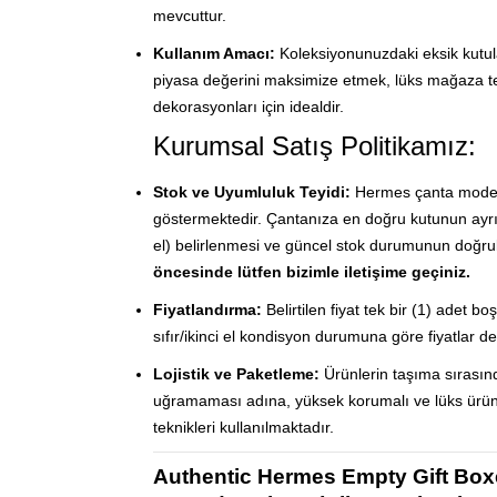
mevcuttur.
Kullanım Amacı:
Koleksiyonunuzdaki eksik kutula
piyasa değerini maksimize etmek, lüks mağaza t
dekorasyonları için idealdir.
Kurumsal Satış Politikamız:
Stok ve Uyumluluk Teyidi:
Hermes çanta modeller
göstermektedir. Çantanıza en doğru kutunun ayrıl
el) belirlenmesi ve güncel stok durumunun doğr
öncesinde lütfen bizimle iletişime geçiniz.
Fiyatlandırma:
Belirtilen fiyat tek bir (1) adet b
sıfır/ikinci el kondisyon durumuna göre fiyatlar değ
Lojistik ve Paketleme:
Ürünlerin taşıma sırasın
uğramaması adına, yüksek korumalı ve lüks ürün
teknikleri kullanılmaktadır.
Authentic Hermes Empty Gift Box