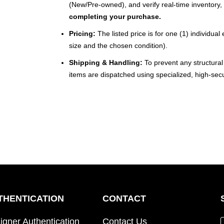
(New/Pre-owned), and verify real-time inventory,
completing your purchase.
Pricing:
The listed price is for one (1) individu
size and the chosen condition).
Shipping & Handling:
To prevent any structural 
items are dispatched using specialized, high-secu
THENTICATION
CONTACT
igner Authentication
Contact Us