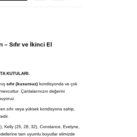
– Sıfır ve İkinci El
TA KUTULARI.
mış
sıfır (kusursuz)
kondisyonda ve çok
 mevcuttur. Çantalarınızın değerini
nuyoruz.
n sıfır veya yüksek kondisyona sahip,
edir.
5), Kelly (25, 28, 32), Constance, Evelyne,
dellerine tam uyumlu boyutlar elimizde