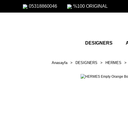
05318860046
%100 ORIGINAL
DESIGNERS
Anasayfa
DESIGNERS
HERMES