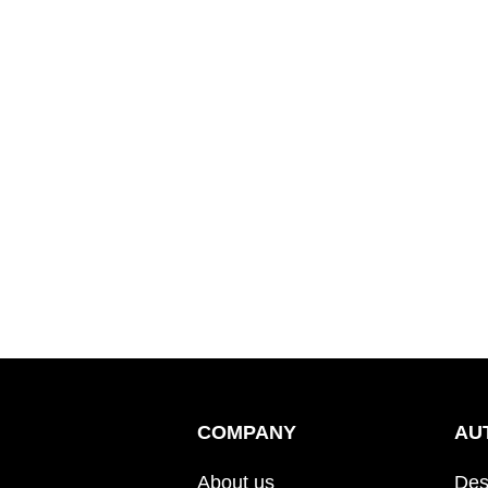
COMPANY
AU
About us
Des