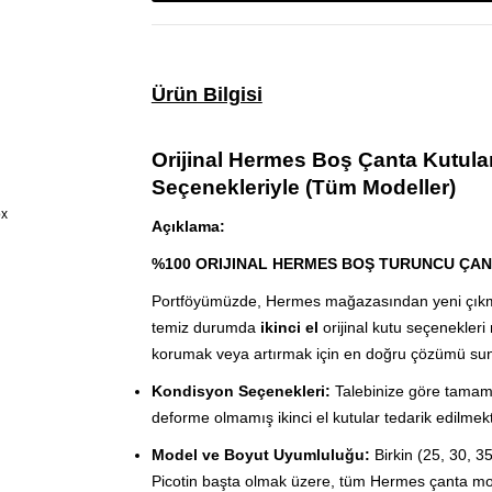
Ürün Bilgisi
Orijinal Hermes Boş Çanta Kutuları 
Seçenekleriyle (Tüm Modeller)
Açıklama:
%100 ORIJINAL HERMES BOŞ TURUNCU ÇAN
Portföyümüzde, Hermes mağazasından yeni çık
temiz durumda
ikinci el
orijinal kutu seçenekleri
korumak veya artırmak için en doğru çözümü su
Kondisyon Seçenekleri:
Talebinize göre tamame
deforme olmamış ikinci el kutular tedarik edilmekt
Model ve Boyut Uyumluluğu:
Birkin (25, 30, 3
Picotin başta olmak üzere, tüm Hermes çanta mo