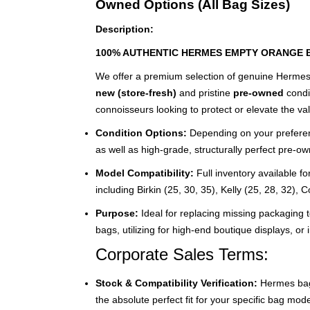
Owned Options (All Bag Sizes)
Description:
100% AUTHENTIC HERMES EMPTY ORANGE 
We offer a premium selection of genuine Hermes
new (store-fresh)
and pristine
pre-owned
condit
connoisseurs looking to protect or elevate the val
Condition Options:
Depending on your preferen
as well as high-grade, structurally perfect pre-o
Model Compatibility:
Full inventory available f
including Birkin (25, 30, 35), Kelly (25, 28, 32),
Purpose:
Ideal for replacing missing packaging t
bags, utilizing for high-end boutique displays, or i
Corporate Sales Terms:
Stock & Compatibility Verification:
Hermes bag 
the absolute perfect fit for your specific bag mod