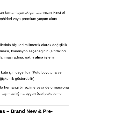
rı tamamlayarak çantalarınızın ikinci el
eşhirleri veya premium yaşam alanı
inin ölçüleri milimetrik olarak değişiklik
ması, kondisyon seçeneğinin (sıfır/ikinci
ulanması adına,
satın alma işlemi
oş kutu için geçerlidir (Kutu boyutuna ve
işkenlik gösterebilir).
da herhangi bir ezilme veya deformasyona
 taşımacılığına uygun özel paketleme
es – Brand New & Pre-