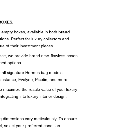
BOXES.
 empty boxes, available in both
brand
ions. Perfect for luxury collectors and
ue of their investment pieces.
ce, we provide brand new, flawless boxes
wned options.
or all signature Hermes bag models,
 Constance, Evelyne, Picotin, and more.
o maximize the resale value of your luxury
ntegrating into luxury interior design.
dimensions vary meticulously. To ensure
el, select your preferred condition