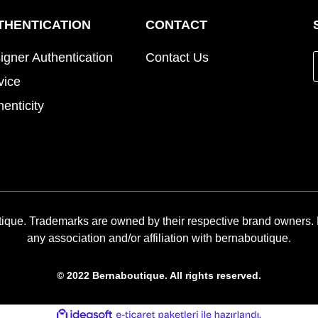
THENTICATION
CONTACT
igner Authentication
Contact Us
vice
henticity
ique. Trademarks are owned by their respective brand owners.
any association and/or affiliation with bernaboutique.
© 2022 Bernaboutique. All rights reserved.
ile
ideasoft
e-