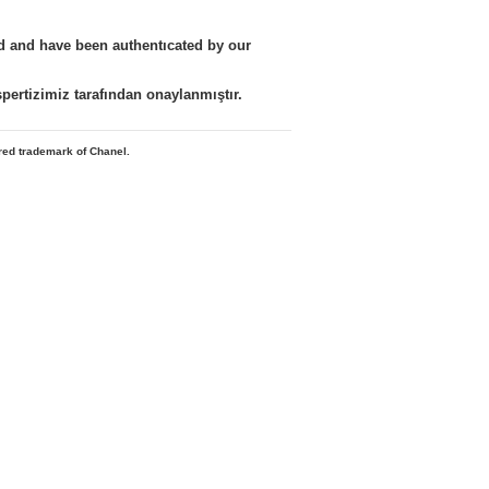
nd and have been authentıcated by our
kspertizimiz tarafından onaylanmıştır.
ered trademark of Chanel.