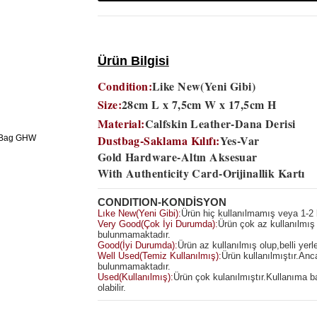
Ürün Bilgisi
Condition:
Like New(Yeni Gibi)
Size:
28cm L x 7,5cm W x 17,5cm H
Material:
Calfskin Leather-Dana Derisi
Dustbag-Saklama Kılıfı:
Yes-Var
Gold Hardware-Altın Aksesuar
With Authenticity Card-Orijinallik Kartı
CONDITION-KONDİSYON
Lıke New(Yeni Gibi):
Ürün hiç kullanılmamış veya 1-2 k
Very Good(Çok İyi Durumda):
Ürün çok az kullanılmış 
bulunmamaktadır.
Good(İyi Durumda):
Ürün az kullanılmış olup,belli yerl
Well Used(Temiz Kullanılmış):
Ürün kullanılmıştır.An
bulunmamaktadır.
Used(Kullanılmış):
Ürün çok kulanılmıştır.Kullanıma b
olabilir.