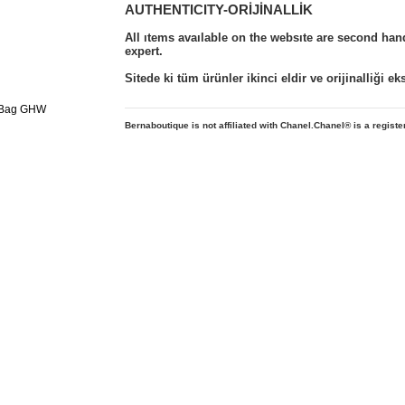
AUTHENTICITY-ORİJİNALLİK
All ıtems avaılable on the websıte are second ha
expert.
Sitede ki tüm ürünler ikinci eldir ve orijinalliği e
Bernaboutique is not affiliated with Chanel.Chanel
® is a regist