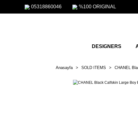
05318860046
%100 ORIGINAL
DESIGNERS
Anasayfa
SOLD ITEMS
CHANEL Blac