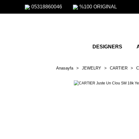
05318860046
%100 ORIGINAL
DESIGNERS
Anasayfa
JEWELRY
CARTIER
C