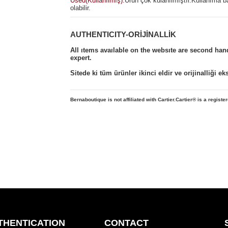
Used(Kullanılmış):
Ürün çok kulanılmıştır.Kullanıma b
olabilir.
AUTHENTICITY-ORİJİNALLİK
All ıtems avaılable on the websıte are second ha
expert.
Sitede ki tüm ürünler ikinci eldir ve orijinalliği e
Bernaboutique is not affiliated with Cartier.Cartier
® is a registe
THENTICATION
CONTACT