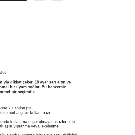
)
let
mıyla dikkat çeker. 18 ayar sarı altın ve
kemmel bir uyum sağlar. Bu benzersiz
kemmel bir seçimdir.
ere kullanılmıştır.
olup,herhangi bir kullanım izi
erinde kullanıma engel olmayacak izler olabilir.
cak aşırı yıpranma veya lekelenme