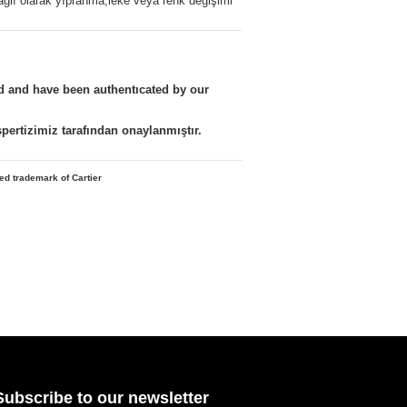
ağlı olarak yıpranma,leke veya renk değişimi
nd and have been authentıcated by our
kspertizimiz tarafından onaylanmıştır.
red trademark of Cartier
Subscribe to our newsletter