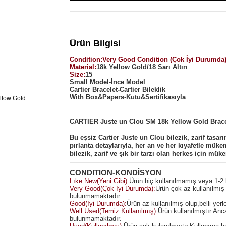
Ürün Bilgisi
Condition
:
Very Good Condition (Çok İyi Durumda
Material:
18k Yellow Gold/18 Sarı Altın
Size:
15
Small Model-İnce Model
Cartier Bracelet-Cartier Bileklik
With Box&Papers-Kutu&Sertifikasıyla
CARTIER Juste un Clou SM 18k Yellow Gold Brace
Bu eşsiz Cartier Juste un Clou bilezik, zarif tasarı
pırlanta detaylarıyla, her an ve her kıyafetle mü
bilezik, zarif ve şık bir tarzı olan herkes için mü
CONDITION-KONDİSYON
Lıke New(Yeni Gibi):
Ürün hiç kullanılmamış veya 1-2 k
Very Good(Çok İyi Durumda):
Ürün çok az kullanılmış 
bulunmamaktadır.
Good(İyi Durumda):
Ürün az kullanılmış olup,belli yerl
Well Used(Temiz Kullanılmış):
Ürün kullanılmıştır.An
bulunmamaktadır.