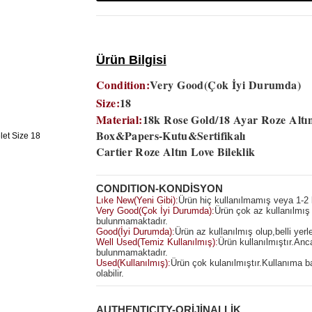
Ürün Bilgisi
Condition:
Very Good(Çok İyi Durumda)
Size:
18
Material:
18k Rose Gold/18 Ayar Roze Altı
Box&Papers-Kutu&Sertifikalı
Cartier Roze Altın Love Bileklik
CONDITION-KONDİSYON
Lıke New(Yeni Gibi):
Ürün hiç kullanılmamış veya 1-2 k
Very Good(Çok İyi Durumda):
Ürün çok az kullanılmış 
bulunmamaktadır.
Good(İyi Durumda):
Ürün az kullanılmış olup,belli yerl
Well Used(Temiz Kullanılmış):
Ürün kullanılmıştır.An
bulunmamaktadır.
Used(Kullanılmış):
Ürün çok kulanılmıştır.Kullanıma b
olabilir.
AUTHENTICITY-ORİJİNALLİK