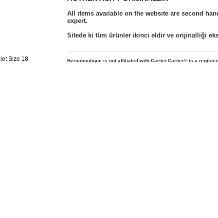
All ıtems avaılable on the websıte are second ha
expert.
Sitede ki tüm ürünler ikinci eldir ve orijinalliği e
Bernaboutique is not affiliated with Cartier.Cartier
® is a registe