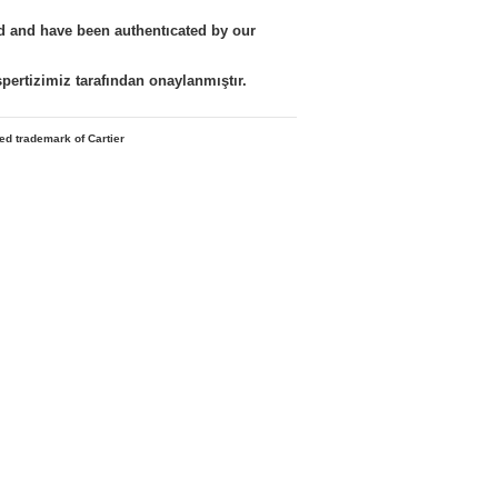
nd and have been authentıcated by our
kspertizimiz tarafından onaylanmıştır.
red trademark of Cartier