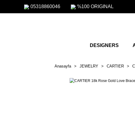
05318860046
%100 ORIGINAL
DESIGNERS
Anasayfa
JEWELRY
CARTIER
C