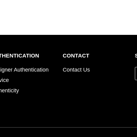
THENTICATION
CONTACT
igner Authentication
Contact Us
vice
henticity