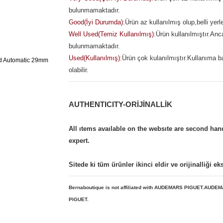
bulunmamaktadır.
Good(İyi Durumda):
Ürün az kullanılmış olup,belli yerl
Well Used(Temiz Kullanılmış):
Ürün kullanılmıştır.An
bulunmamaktadır.
Used(Kullanılmış):
Ürün çok kulanılmıştır.Kullanıma b
olabilir.
AUTHENTICITY-ORİJİNALLİK
All ıtems avaılable on the websıte are second ha
expert.
Sitede ki tüm ürünler ikinci eldir ve orijinalliği e
Bernaboutique is not affiliated with AUDEMARS PIGUET.AUDE
PIGUET.