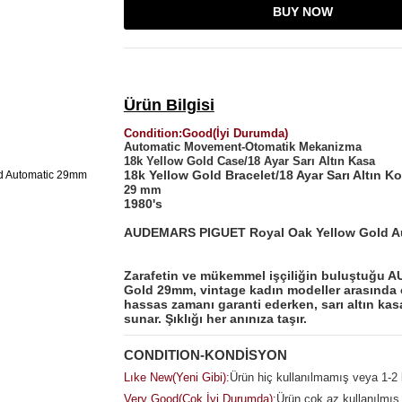
BUY NOW
Ürün Bilgisi
Condition
:
Good(İyi Durumda)
Automatic Movement-Otomatik Mekanizma
18k Yellow Gold Case/18 Ayar Sarı Altın Kasa
18k Yellow Gold Bracelet/18 Ayar Sarı Altın K
29 mm
1980's
AUDEMARS PIGUET Royal Oak Yellow Gold A
Zarafetin ve mükemmel işçiliğin buluştuğu
Gold 29mm, vintage kadın modeller arasında 
hassas zamanı garanti ederken, sarı altın kas
sunar. Şıklığı her anınıza taşır.
CONDITION-KONDİSYON
Lıke New(Yeni Gibi):
Ürün hiç kullanılmamış veya 1-2 k
Very Good(Çok İyi Durumda):
Ürün çok az kullanılmış 