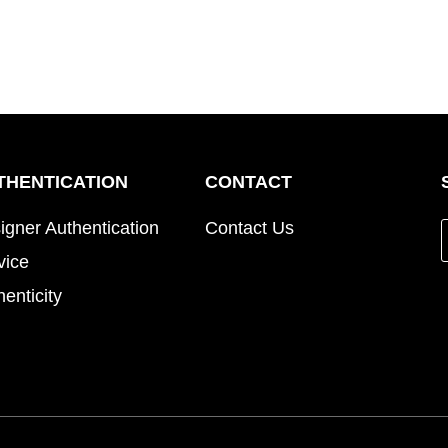
THENTICATION
CONTACT
igner Authentication
Contact Us
vice
henticity