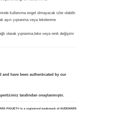
erinde kullanıma engel olmayacak izler olabilir.
cak aşırı yıpranma veya lekelenme
ağlı olarak yıpranma,leke veya renk değişimi
nd and have been authentıcated by our
kspertizimiz tarafından onaylanmıştır.
MARS PIGUET
® is a registered trademark of AUDEMARS