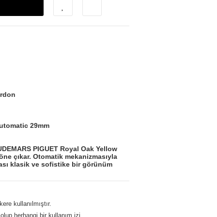
ordon
utomatic 29mm
 AUDEMARS PIGUET Royal Oak Yellow
öne çıkar. Otomatik mekanizmasıyla
ası klasik ve sofistike bir görünüm
ere kullanılmıştır.
olup,herhangi bir kullanım izi