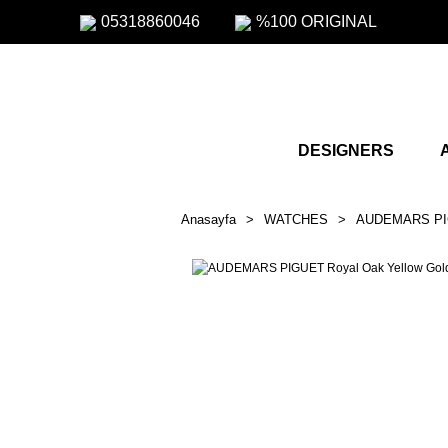
05318860046
%100 ORIGINAL
DESIGNERS
Anasayfa
WATCHES
AUDEMARS P